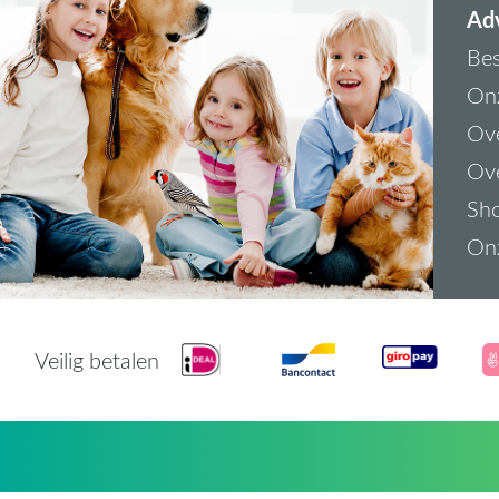
Adv
Bes
On
Ove
Ove
Sh
On
Veilig betalen