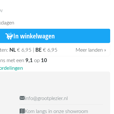
TW
kdagen
In winkelwagen
NL
BE
ten:
€ 6,95 |
€ 6,95
Meer landen »
9,1
10
ons met een
op
rdelingen
info@grootplezier.nl
Kom langs in onze showroom