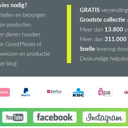
ies nodig?
GRATIS
verzending 
tellen en bezorgen
Grootste collectie
d
ze producten
13.800
Meer dan
p
r dieren houden
311.000 
Meer dan
r GrootPlezier.nl
Snelle
levering doo
owroom en productie
Deskundige helpde
ze blog