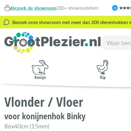
Bezoek de showroom
200+ showmodellen!
9,1
Bezoek onze showroom met meer dan 200 dierenhokken en s
Konijn
Kip
Vlonder / Vloer
voor konijnenhok Binky
86x40cm (15mm)