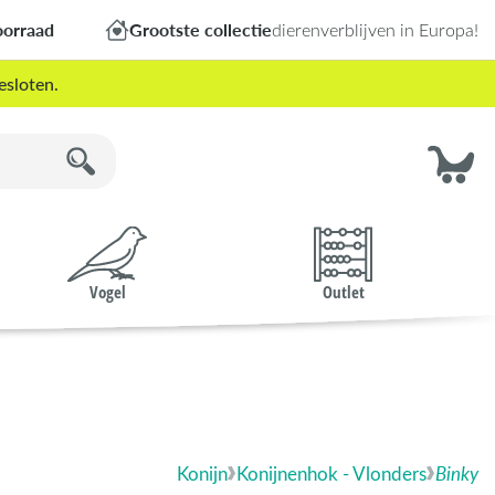
oorraad
Grootste collectie
dierenverblijven in Europa!
esloten.
Vogel
Outlet
Konijn
Konijnenhok - Vlonders
Binky