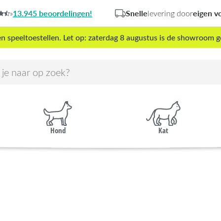
13.945 beoordelingen!
Snelle
eigen v
»
levering door
peeltoestellen. Let op: zaterdag 8 augustus is de showroom g
Hond
Kat