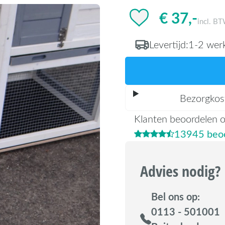
€ 37,-
incl. B
Levertijd:
1-2 wer
Bezorgkos
Klanten beoordelen 
13945 beoo
Advies nodig?
Bel ons op:
0113 - 501001