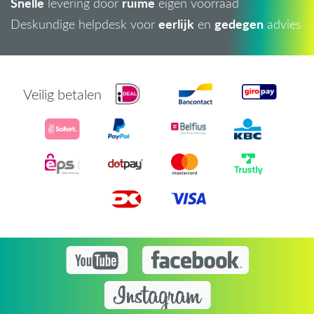
Snelle
ruime
levering door
eigen voorraad
eerlijk
gedegen
Deskundige helpdesk voor
en
advies
Veilig betalen