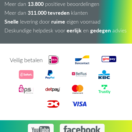
13.800
Meer dan
positieve beoordelingen
311.000 tevreden
Meer dan
klanten
Snelle
ruime
levering door
eigen voorraad
eerlijk
gedegen
Deskundige helpdesk voor
en
advies
Veilig betalen