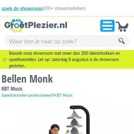
ellen!
13
»
9,1
Bezoek onze showroom met meer dan 200 dierenhokken en
speeltoestellen. Let op: zaterdag 8 augustus is de showroom
gesloten.
Bellen Monk
KBT Music
Speeltoestellen professioneel
KBT Music