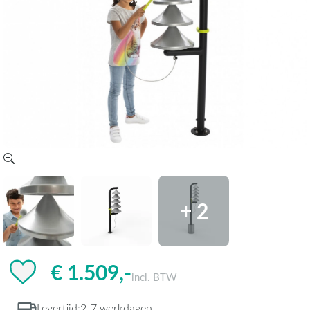
+ 2
€ 1.509,-
incl. BTW
Levertijd:
2-7 werkdagen