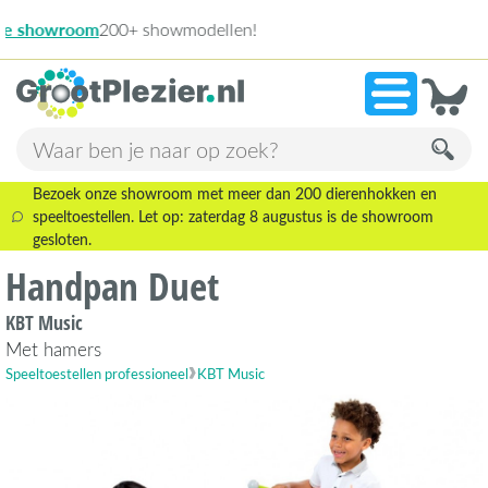
13.946 beo
»
9,1
Bezoek onze showroom met meer dan 200 dierenhokken en
speeltoestellen. Let op: zaterdag 8 augustus is de showroom
gesloten.
Handpan Duet
KBT Music
Met hamers
Speeltoestellen professioneel
KBT Music