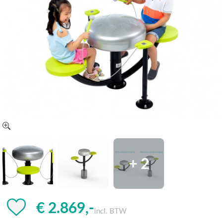
+ 2
€ 2.869,-
incl. BTW