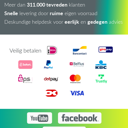
311.000 tevreden
Meer dan
klanten
Snelle
ruime
levering door
eigen voorraad
eerlijk
gedegen
Deskundige helpdesk voor
en
advies
Veilig betalen