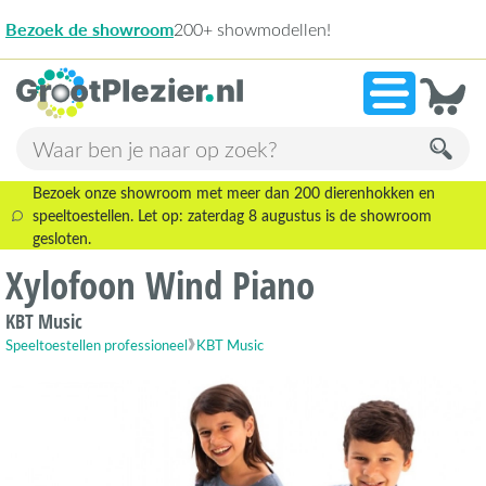
ellen!
13
»
9,1
Bezoek onze showroom met meer dan 200 dierenhokken en
speeltoestellen. Let op: zaterdag 8 augustus is de showroom
gesloten.
Xylofoon Wind Piano
KBT Music
Speeltoestellen professioneel
KBT Music