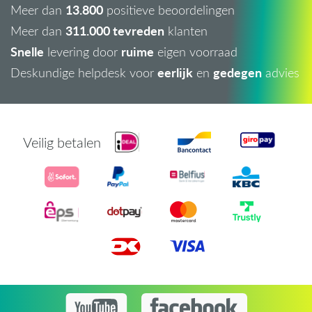
13.800
Meer dan
positieve beoordelingen
311.000 tevreden
Meer dan
klanten
Snelle
ruime
levering door
eigen voorraad
eerlijk
gedegen
Deskundige helpdesk voor
en
advies
Veilig betalen