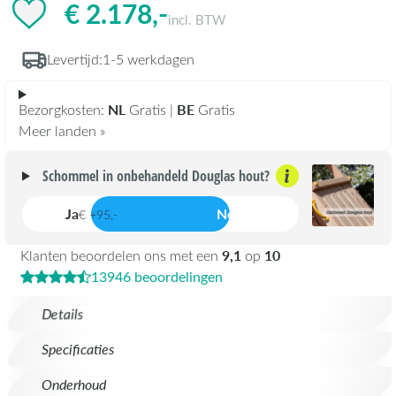
€ 2.178,-
incl. BTW
Levertijd:
1-5 werkdagen
NL
BE
Bezorgkosten:
Gratis |
Gratis
Meer landen »
Schommel in onbehandeld Douglas hout?
Ja
Nee
€ +95,-
9,1
10
Klanten beoordelen ons met een
op
13946 beoordelingen
Details
Specificaties
Onderhoud