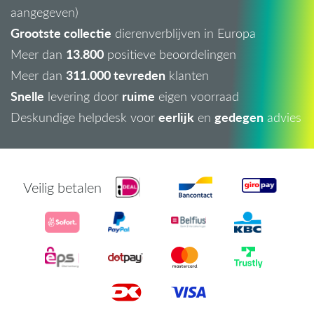
aangegeven)
Grootste collectie
dierenverblijven in Europa
13.800
Meer dan
positieve beoordelingen
311.000 tevreden
Meer dan
klanten
Snelle
ruime
levering door
eigen voorraad
eerlijk
gedegen
Deskundige helpdesk voor
en
advies
Veilig betalen