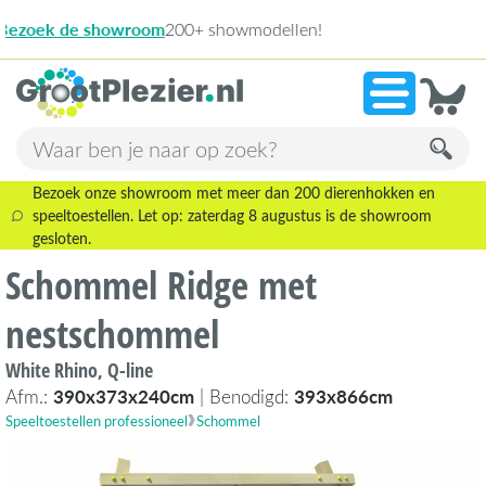
ellen!
13
»
9,1
Bezoek onze showroom met meer dan 200 dierenhokken en
speeltoestellen. Let op: zaterdag 8 augustus is de showroom
gesloten.
Schommel Ridge met
nestschommel
White Rhino, Q-line
Afm.:
390x373x240cm
| Benodigd:
393x866cm
Speeltoestellen professioneel
Schommel