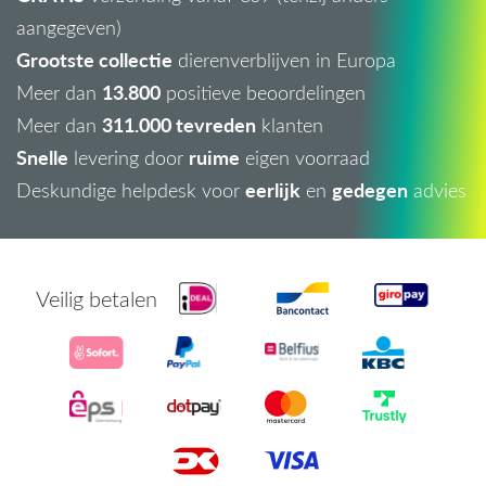
aangegeven)
Grootste collectie
dierenverblijven in Europa
13.800
Meer dan
positieve beoordelingen
311.000 tevreden
Meer dan
klanten
Snelle
ruime
levering door
eigen voorraad
eerlijk
gedegen
Deskundige helpdesk voor
en
advies
Veilig betalen