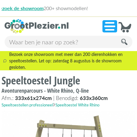
13.94
»
9,1
Bezoek onze showroom met meer dan 200 dierenhokken en
speeltoestellen. Let op: zaterdag 8 augustus is de showroom
gesloten.
Speeltoestel Jungle
Avonturenparcours - White Rhino, Q-line
Afm.:
333x61x274cm
| Benodigd:
633x360cm
Speeltoestellen professioneel
Speeltoestel White Rhino