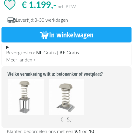
€ 1.199,-
incl. BTW
Levertijd:
3-30 werkdagen
In winkelwagen
NL
BE
Bezorgkosten:
Gratis |
Gratis
Meer landen »
Welke verankering wilt u: betonanker of voetplaat?
€ -5,-
9,1
10
Klanten beoordelen ons met een
op