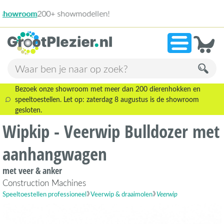
13.945 beoord
»
9,1
Bezoek onze showroom met meer dan 200 dierenhokken en
speeltoestellen. Let op: zaterdag 8 augustus is de showroom
gesloten.
Wipkip - Veerwip Bulldozer met
aanhangwagen
met veer & anker
Construction Machines
Speeltoestellen professioneel
Veerwip & draaimolen
Veerwip