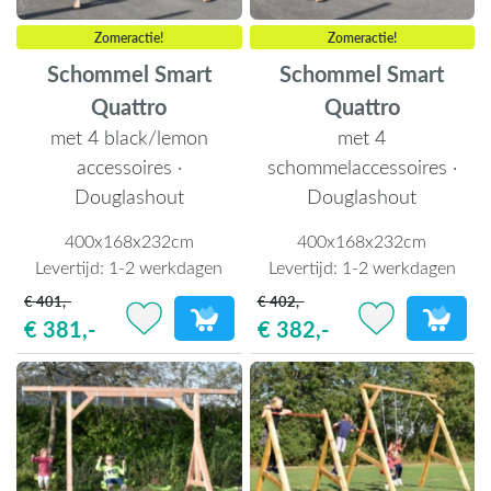
Zomeractie!
Zomeractie!
Schommel Smart
Schommel Smart
Quattro
Quattro
met 4 black/lemon
met 4
accessoires ·
schommelaccessoires ·
Douglashout
Douglashout
400x168x232cm
400x168x232cm
Levertijd:
1-2 werkdagen
Levertijd:
1-2 werkdagen
€ 401,-
€ 402,-
€ 381,-
€ 382,-