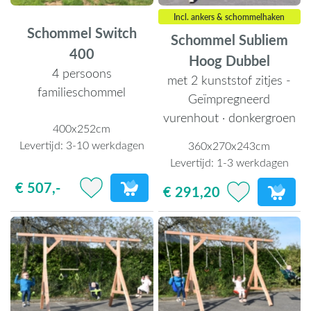
Incl. ankers & schommelhaken
Schommel Switch
Schommel Subliem
400
Hoog Dubbel
4 persoons
met 2 kunststof zitjes -
familieschommel
Geïmpregneerd
vurenhout · donkergroen
400x252cm
Levertijd:
3-10 werkdagen
360x270x243cm
Levertijd:
1-3 werkdagen
€ 507,-
€ 291,20