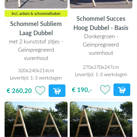
Incl. ankers & schommelhaken
Schommel Succes
Schommel Subliem
Hoog Dubbel - Basis
Laag Dubbel
Donkergroen ·
met 2 kunststof zitjes -
Geïmpregneerd
Geïmpregneerd
vurenhout
vurenhout
270x270x247cm
320x240x214cm
Levertijd:
1-3 werkdagen
Levertijd:
1-3 werkdagen
€ 190,-
€ 260,20