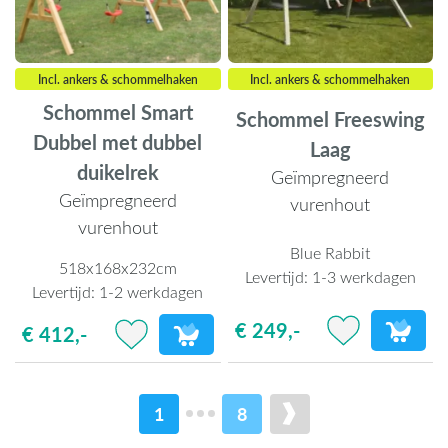
Incl. ankers & schommelhaken
Incl. ankers & schommelhaken
Schommel Smart
Schommel Freeswing
Dubbel met dubbel
Laag
duikelrek
Geïmpregneerd
Geïmpregneerd
vurenhout
vurenhout
Blue Rabbit
518x168x232cm
Levertijd:
1-3 werkdagen
Levertijd:
1-2 werkdagen
€ 249,-
€ 412,-
1
8