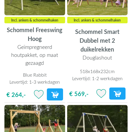
Incl. ankers & schommelhaken
Incl. ankers & schommelhaken
Schommel Freeswing
Schommel Smart
Hoog
Dubbel met 2
Geïmpregneerd
duikelrekken
houtpakket, op maat
Douglashout
gezaagd
518x168x232cm
Blue Rabbit
Levertijd:
1-2 werkdagen
Levertijd:
1-3 werkdagen
€ 569,-
€ 264,-