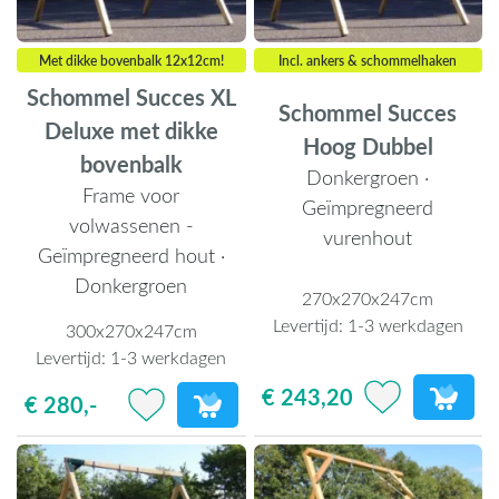
Met dikke bovenbalk 12x12cm!
Incl. ankers & schommelhaken
Schommel Succes XL
Schommel Succes
Deluxe met dikke
Hoog Dubbel
bovenbalk
Donkergroen ·
Frame voor
Geïmpregneerd
volwassenen -
vurenhout
Geïmpregneerd hout ·
Donkergroen
270x270x247cm
Levertijd:
1-3 werkdagen
300x270x247cm
Levertijd:
1-3 werkdagen
€ 243,20
€ 280,-