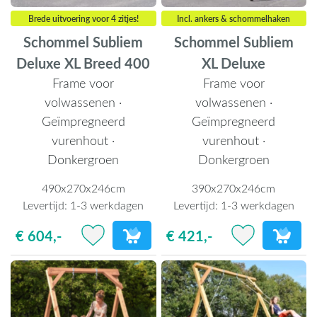
Brede uitvoering voor 4 zitjes!
Incl. ankers & schommelhaken
Schommel Subliem
Schommel Subliem
Deluxe XL Breed 400
XL Deluxe
Frame voor
Frame voor
volwassenen ·
volwassenen ·
Geïmpregneerd
Geïmpregneerd
vurenhout ·
vurenhout ·
Donkergroen
Donkergroen
490x270x246cm
390x270x246cm
Levertijd:
1-3 werkdagen
Levertijd:
1-3 werkdagen
€ 604,-
€ 421,-