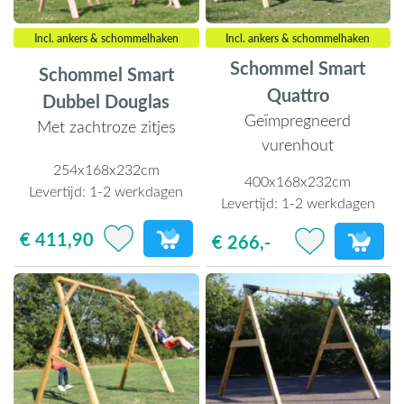
Incl. ankers & schommelhaken
Incl. ankers & schommelhaken
Schommel Smart
Schommel Smart
Quattro
Dubbel Douglas
Geïmpregneerd
Met zachtroze zitjes
vurenhout
254x168x232cm
400x168x232cm
Levertijd:
1-2 werkdagen
Levertijd:
1-2 werkdagen
€ 411,90
€ 266,-