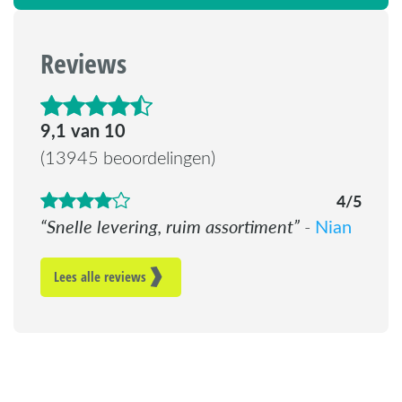
Reviews
4.6 van de 5 sterren
9,1 van 10
(13945 beoordelingen)
4/5
Snelle levering, ruim assortiment
Nian
-
Lees alle reviews