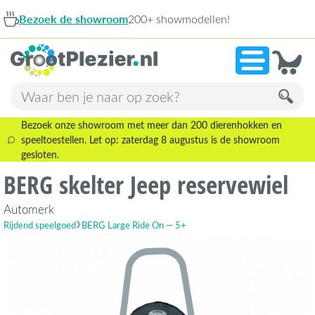
Bezoek de showroom
200+ showmodellen!
Bezoek onze showroom met meer dan 200 dierenhokken en
speeltoestellen. Let op: zaterdag 8 augustus is de showroom
gesloten.
BERG skelter Jeep reservewiel
Automerk
Rijdend speelgoed
BERG Large Ride On — 5+