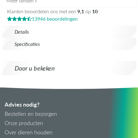
Meer landen »
9,1
10
Klanten beoordelen ons met een
op
13946 beoordelingen
Details
Specificaties
Door u bekeken
Advies nodig?
Bestellen en bezorgen
Onze producten
Over dieren houden