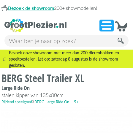
de showroom
200+ showmodellen!
9,1
Bezoek onze showroom met meer dan 200 dierenhokken en
speeltoestellen. Let op: zaterdag 8 augustus is de showroom
gesloten.
BERG Steel Trailer XL
Large Ride On
stalen kipper van 135x80cm
Rijdend speelgoed
BERG Large Ride On — 5+