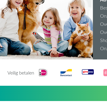
Bes
On
Ove
Ove
Sh
On
Veilig betalen