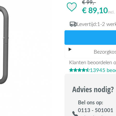
€ 99,-
€ 89,10
incl
Levertijd:
1-2 wer
Bezorgko
Klanten beoordelen 
13945 beoo
Advies nodig?
Bel ons op:
0113 - 501001