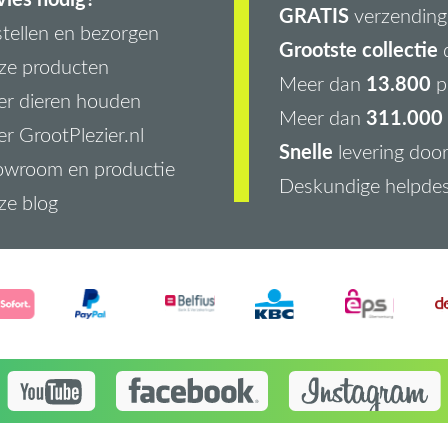
GRATIS
verzending 
tellen en bezorgen
Grootste collectie
d
ze producten
13.800
Meer dan
p
r dieren houden
311.000 
Meer dan
r GrootPlezier.nl
Snelle
levering doo
owroom en productie
Deskundige helpde
ze blog