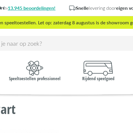
13.945 beoordelingen!
Snelle
eigen v
»
levering door
peeltoestellen. Let op: zaterdag 8 augustus is de showroom g
Speeltoestellen professioneel
Rijdend speelgoed
art