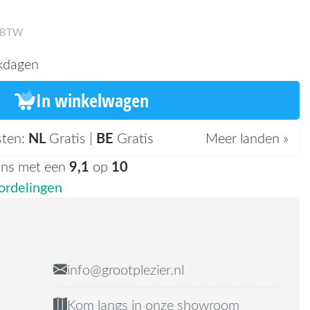
. BTW
kdagen
In winkelwagen
NL
BE
sten:
Gratis |
Gratis
Meer landen »
9,1
10
ons met een
op
rdelingen
info@grootplezier.nl
Kom langs in onze showroom