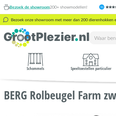
Bezoek de showroom
200+ showmodellen!
9,1
Bezoek onze showroom met meer dan 200 dierenhokken en s
Schommels
Speeltoestellen particulier
BERG Rolbeugel Farm zw