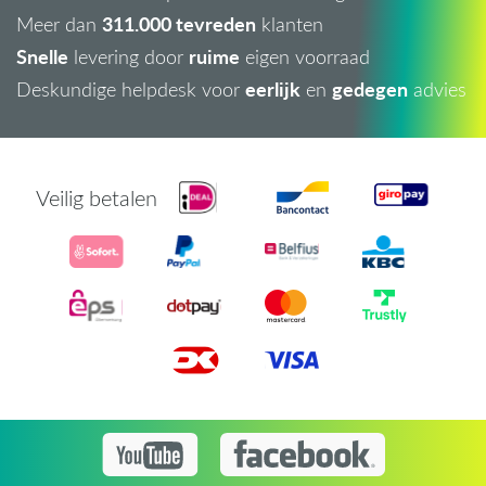
311.000 tevreden
Meer dan
klanten
Snelle
ruime
levering door
eigen voorraad
eerlijk
gedegen
Deskundige helpdesk voor
en
advies
Veilig betalen