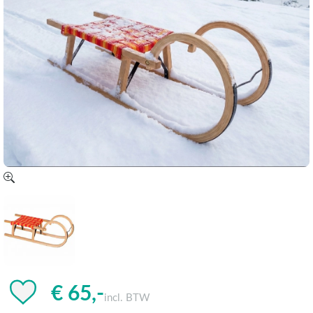
€ 65,-
incl. BTW