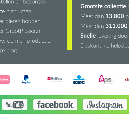
tellen en bezorgen
Grootste collectie
d
ze producten
13.800
Meer dan
p
r dieren houden
311.000 
Meer dan
r GrootPlezier.nl
Snelle
levering doo
owroom en productie
Deskundige helpde
ze blog