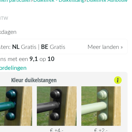
 BTW
kdagen
NL
BE
sten:
Gratis |
Gratis
Meer landen »
9,1
10
ons met een
op
rdelingen
Kleur duikelstangen
€ +4,-
€ +2,-