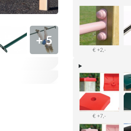
+ 5
€ +2,-
€ +7,-