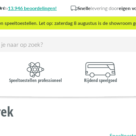
13.946 beoordelingen!
Snelle
eigen v
»
levering door
peeltoestellen. Let op: zaterdag 8 augustus is de showroom g
Speeltoestellen professioneel
Rijdend speelgoed
rek
Speeltoestel