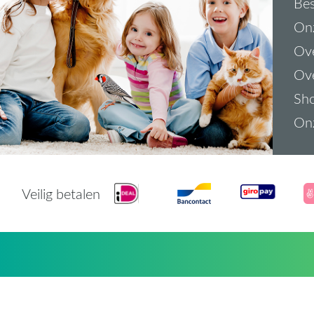
Bes
On
Ove
Ove
Sh
On
Veilig betalen