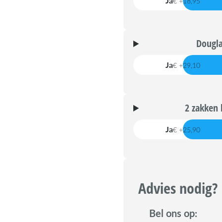
Ja
€ +18,95
Dougla
Ja
€ +29,10
2 zakken 
Ja
€ +25,90
Advies nodig?
Bel ons op: