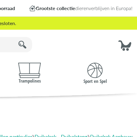
oorraad
Grootste collectie
dierenverblijven in Europa!
esloten.
Trampolines
Sport en Spel
len particulier
Duikelrek - Duikelstang
Duikelrek Aanbouw