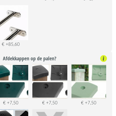
€ +85,60
Afdekkappen op de palen?
€ +7,50
€ +7,50
€ +7,50