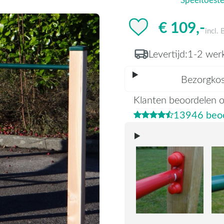
€ 109,-
incl.
Levertijd:
1-2 wer
Bezorgko
Klanten beoordelen 
13946 beoo