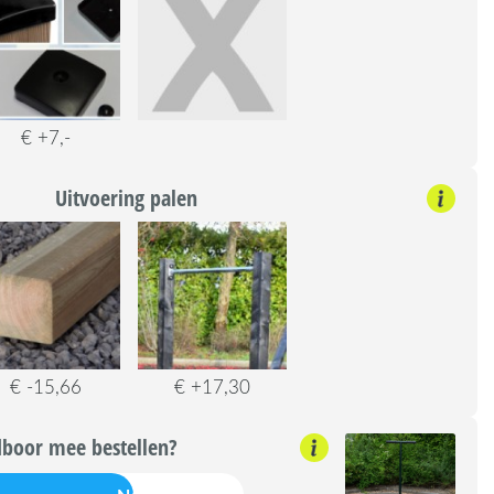
€ +7,-
Uitvoering palen
€ -15,66
€ +17,30
boor mee bestellen?