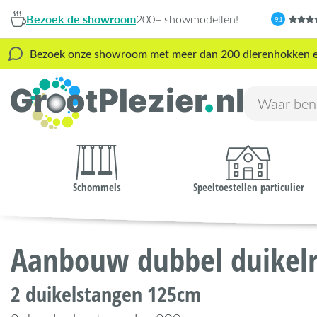
Bezoek de showroom
200+ showmodellen!
9,1
Bezoek onze showroom met meer dan 200 dierenhokken en s
Schommels
Speeltoestellen particulier
Aanbouw dubbel duikel
2 duikelstangen 125cm