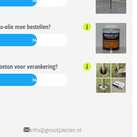
Nee
s-olie mee bestellen?
Nee
beton voor verankering?
Nee
info@grootplezier.nl