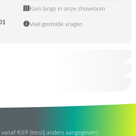
Kom langs in onze showroom
01
Veel gestelde vragen
vanaf €69 (tenzij anders aangegeven)