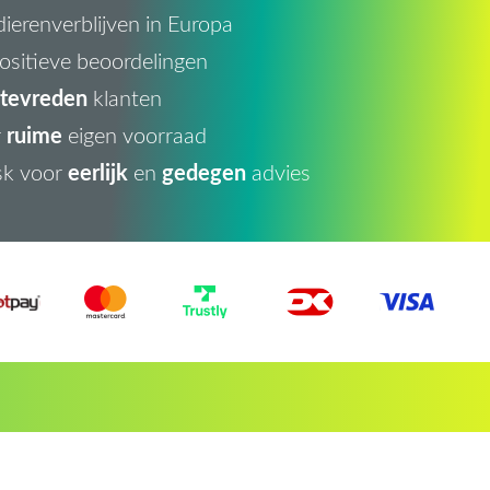
ierenverblijven in Europa
ositieve beoordelingen
tevreden
klanten
ruime
r
eigen voorraad
eerlijk
gedegen
sk voor
en
advies