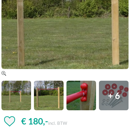
+ 6
€ 180,-
incl. BTW