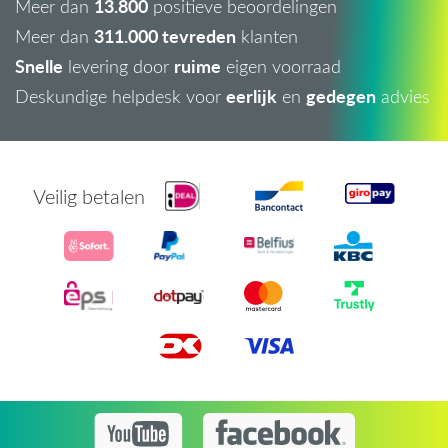
13.800
Meer dan
positieve beoordelingen
311.000 tevreden
Meer dan
klanten
Snelle
ruime
levering door
eigen voorraad
eerlijk
gedegen
Deskundige helpdesk voor
en
advies
Veilig betalen