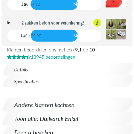
Ja
Nee
€ +7,90
2 zakken beton voor verankering?
Ja
Nee
€ +25,90
9,1
10
Klanten beoordelen ons met een
op
13945 beoordelingen
Details
Specificaties
Andere klanten kochten
Toon alle: Duikelrek Enkel
Door u bekeken