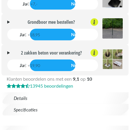
Ja
Nee
€ +7,-
Grondboor mee bestellen?
Ja
Nee
€ +18,95
2 zakken beton voor verankering?
Ja
Nee
€ +19,90
9,1
10
Klanten beoordelen ons met een
op
13945 beoordelingen
Details
Specificaties