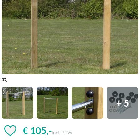
+ 5
€ 105,-
incl. BTW