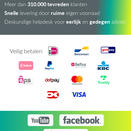
310.000 tevreden
Meer dan
klanten
Snelle
ruime
levering door
eigen voorraad
eerlijk
gedegen
Deskundige helpdesk voor
en
advies
Veilig betalen