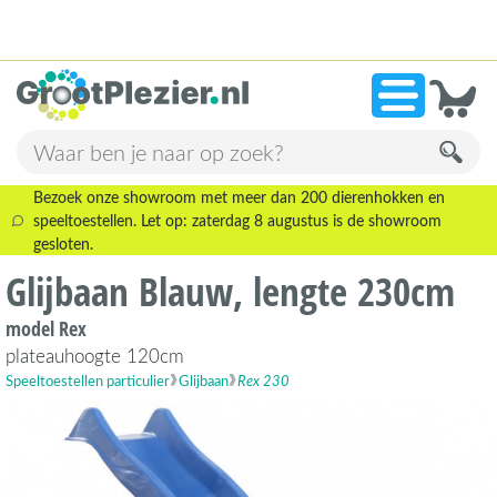
13.941 beoordelingen!
»
9,1
Bezoek onze showroom met meer dan 200 dierenhokken en
speeltoestellen. Let op: zaterdag 8 augustus is de showroom
gesloten.
Glijbaan Blauw, lengte 230cm
model Rex
plateauhoogte 120cm
Speeltoestellen particulier
Glijbaan
Rex 230