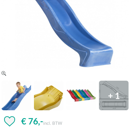
+ 1
€ 76,-
incl. BTW