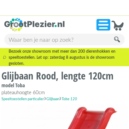
13.945 beoordelingen!
»
9,1
Bezoek onze showroom met meer dan 200 dierenhokken en
speeltoestellen. Let op: zaterdag 8 augustus is de showroom
gesloten.
Glijbaan Rood, lengte 120cm
model Toba
plateauhoogte 60cm
Speeltoestellen particulier
Glijbaan
Toba 120