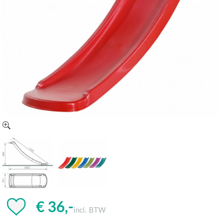
€ 36,-
incl. BTW