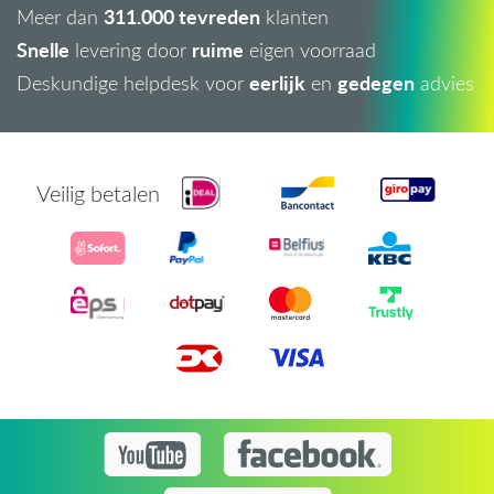
311.000 tevreden
Meer dan
klanten
Snelle
ruime
levering door
eigen voorraad
eerlijk
gedegen
Deskundige helpdesk voor
en
advies
Veilig betalen