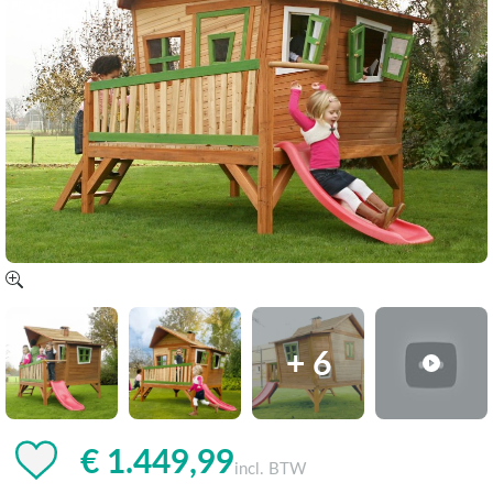
+ 6
€ 1.449,99
incl. BTW