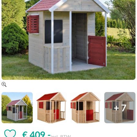
+ 7
€ 409,-
incl. BTW