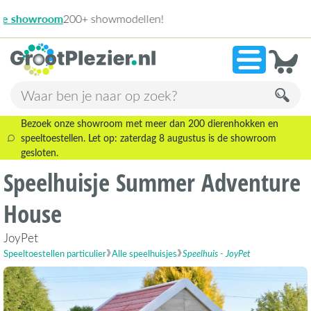
13.945 beoordelingen!
»
9,1
Bezoek onze showroom met meer dan 200 dierenhokken en
speeltoestellen. Let op: zaterdag 8 augustus is de showroom
gesloten.
Speelhuisje Summer Adventure
House
JoyPet
Speeltoestellen particulier
Alle speelhuisjes
Speelhuis - JoyPet