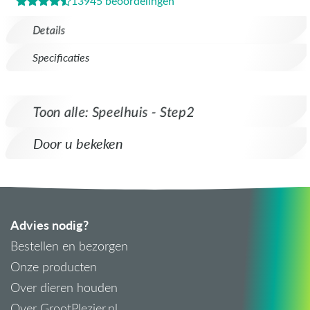
13945 beoordelingen
Details
Specificaties
Toon alle: Speelhuis - Step2
Door u bekeken
Advies nodig?
Bestellen en bezorgen
Onze producten
Over dieren houden
Over GrootPlezier.nl