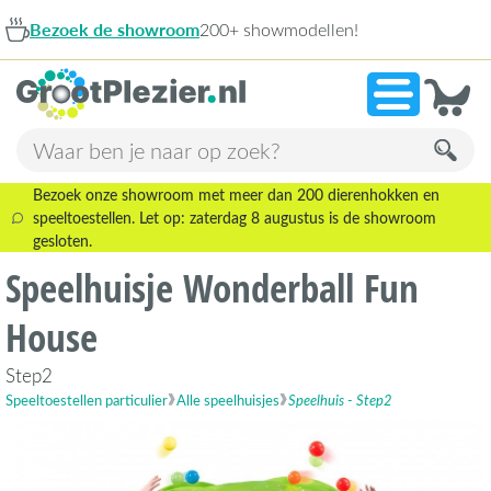
de showroom
200+ showmodellen!
9,1
Bezoek onze showroom met meer dan 200 dierenhokken en
speeltoestellen. Let op: zaterdag 8 augustus is de showroom
gesloten.
Speelhuisje Wonderball Fun
House
Step2
Speeltoestellen particulier
Alle speelhuisjes
Speelhuis - Step2