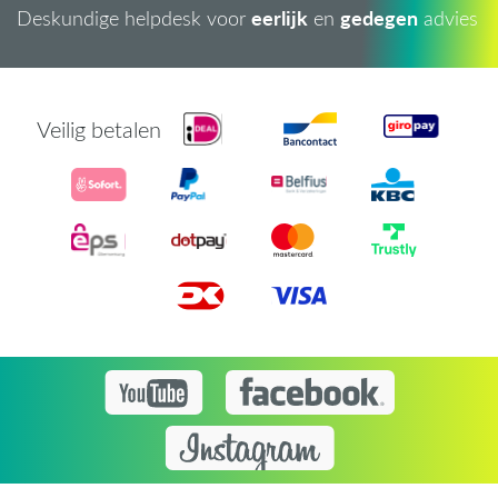
eerlijk
gedegen
Deskundige helpdesk voor
en
advies
Veilig betalen