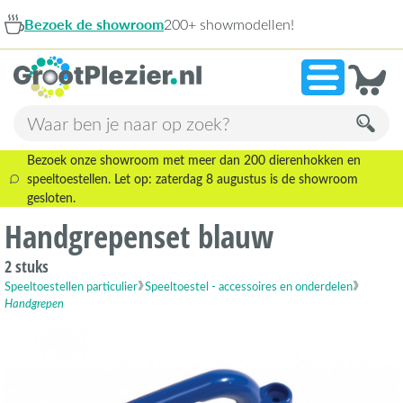
de showroom
200+ showmodellen!
9,1
Bezoek onze showroom met meer dan 200 dierenhokken en
speeltoestellen. Let op: zaterdag 8 augustus is de showroom
gesloten.
Handgrepenset blauw
2 stuks
Speeltoestellen particulier
Speeltoestel - accessoires en onderdelen
Handgrepen