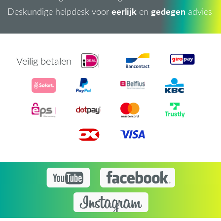
eerlijk
gedegen
Deskundige helpdesk voor
en
advies
Veilig betalen