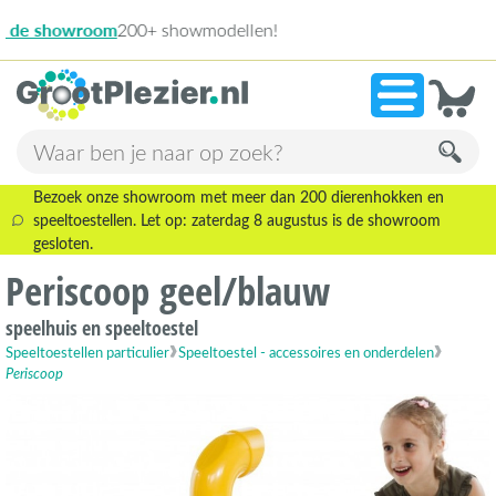
13.945 beoo
»
9,1
Bezoek onze showroom met meer dan 200 dierenhokken en
speeltoestellen. Let op: zaterdag 8 augustus is de showroom
gesloten.
Periscoop geel/blauw
speelhuis en speeltoestel
Speeltoestellen particulier
Speeltoestel - accessoires en onderdelen
Periscoop