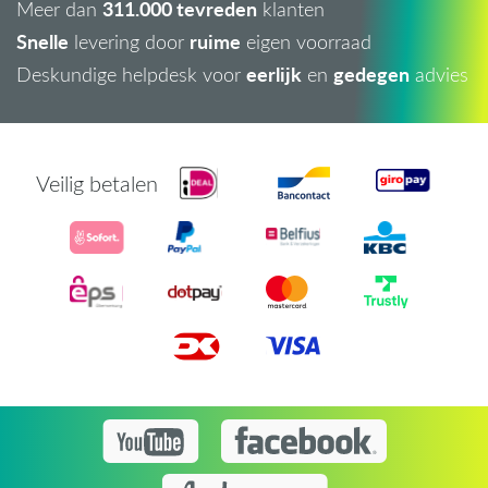
311.000 tevreden
Meer dan
klanten
Snelle
ruime
levering door
eigen voorraad
eerlijk
gedegen
Deskundige helpdesk voor
en
advies
Veilig betalen