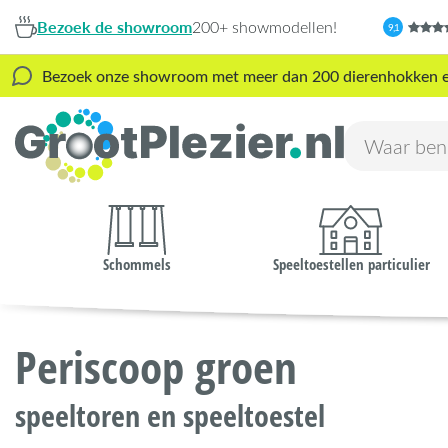
Bezoek de showroom
200+ showmodellen!
9,1
Bezoek onze showroom met meer dan 200 dierenhokken en s
Schommels
Speeltoestellen particulier
Periscoop groen
speeltoren en speeltoestel