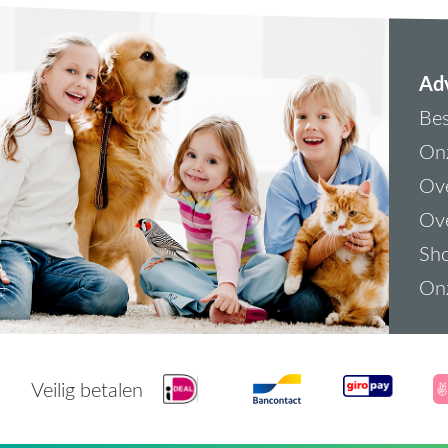
Adv
Bes
On
Ove
Ove
Sh
On
Veilig betalen