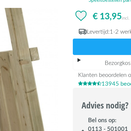
€ 13,95
incl
Levertijd:
1-2 wer
Bezorgkos
Klanten beoordelen 
13945 beoo
Advies nodig?
Bel ons op:
0113 - 501001