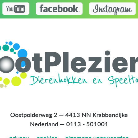
Oostpolderweg 2 — 4413 NN Krabbendijke
Nederland
—
0113 - 501001
privacy
—
cookies
—
algemene voorwaarden