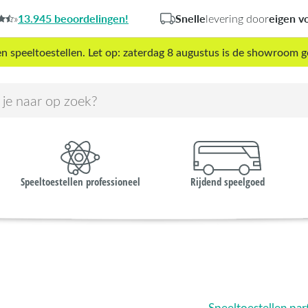
13.945 beoordelingen!
Snelle
eigen v
»
levering door
peeltoestellen. Let op: zaterdag 8 augustus is de showroom g
Speeltoestellen professioneel
Rijdend speelgoed
Speeltoestellen part