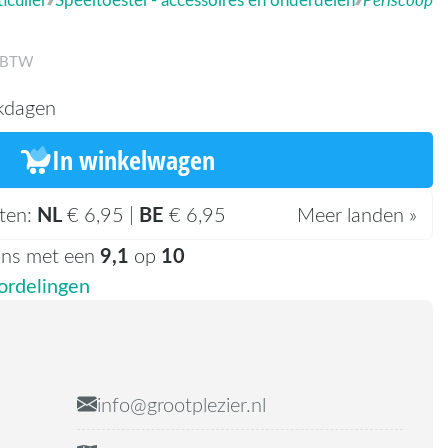
. BTW
kdagen
In winkelwagen
NL
BE
ten:
€ 6,95 |
€ 6,95
Meer landen »
9,1
10
ons met een
op
rdelingen
info@grootplezier.nl