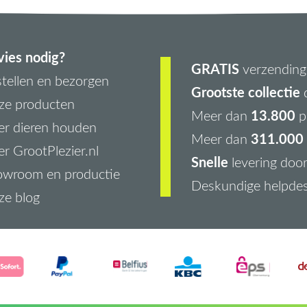
ies nodig?
GRATIS
verzending 
tellen en bezorgen
Grootste collectie
d
ze producten
13.800
Meer dan
p
r dieren houden
311.000 
Meer dan
r GrootPlezier.nl
Snelle
levering doo
owroom en productie
Deskundige helpde
ze blog