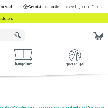
oorraad
Grootste collectie
dierenverblijven in Europa!
esloten.
Trampolines
Sport en Spel
iculier
Speeltoestel - accessoires en onderdelen
Periscoop