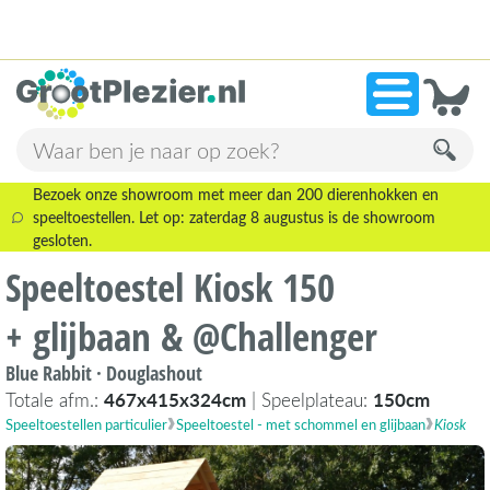
13.946 beoordelingen!
»
9,1
Bezoek onze showroom met meer dan 200 dierenhokken en
speeltoestellen. Let op: zaterdag 8 augustus is de showroom
gesloten.
Speeltoestel Kiosk 150
+ glijbaan & @Challenger
Blue Rabbit · Douglashout
Totale afm.:
467x415x324cm
| Speelplateau:
150cm
Speeltoestellen particulier
Speeltoestel - met schommel en glijbaan
Kiosk