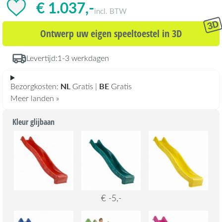
€ 1.037,-
incl. BTW
Ontwerp uw eigen speeltoestel in 3D
Levertijd:
1-3 werkdagen
NL
BE
Bezorgkosten:
Gratis |
Gratis
Meer landen »
Kleur glijbaan
€ -5,-