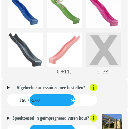
€ +11,-
€ -98,-
Afgebeelde accessoires mee bestellen?
Ja
Nee
€ +42,40
Speeltoestel in geïmpregneerd vuren hout?