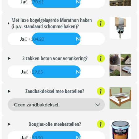
Ja
Nee
€ -170,61
Met luxe kogelgelagerde Marathon haken
(i.p.v. standaard schommelhaken)?
Ja
Nee
€ +104,20
3 zakken beton voor verankering?
Ja
Nee
€ +29,85
Zandbakdeksel mee bestellen?
Douglas-olie meebestellen?
Ja
Nee
€ +53,90