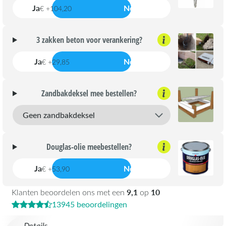
Ja
Nee
€ +104,20
3 zakken beton voor verankering?
Ja
Nee
€ +29,85
Zandbakdeksel mee bestellen?
Douglas-olie meebestellen?
Ja
Nee
€ +53,90
9,1
10
Klanten beoordelen ons met een
op
13945 beoordelingen
Details