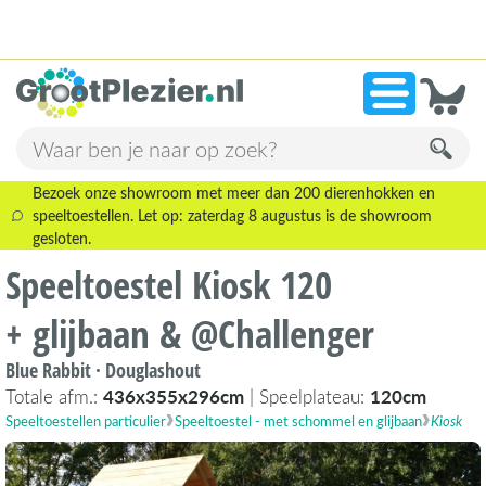
13.945 beoordelingen!
»
9,1
Bezoek onze showroom met meer dan 200 dierenhokken en
speeltoestellen. Let op: zaterdag 8 augustus is de showroom
gesloten.
Speeltoestel Kiosk 120
+ glijbaan & @Challenger
Blue Rabbit · Douglashout
Totale afm.:
436x355x296cm
| Speelplateau:
120cm
Speeltoestellen particulier
Speeltoestel - met schommel en glijbaan
Kiosk