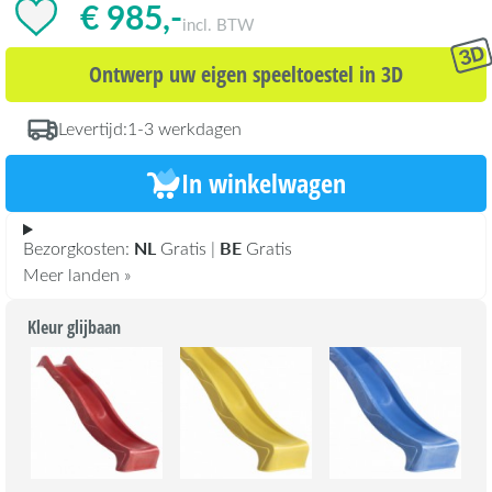
€ 985,-
incl. BTW
Ontwerp uw eigen speeltoestel in 3D
Levertijd:
1-3 werkdagen
In winkelwagen
NL
BE
Bezorgkosten:
Gratis |
Gratis
Meer landen »
Kleur glijbaan