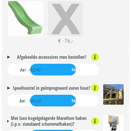
€ -76,-
Afgebeelde accessoires mee bestellen?
Ja
Nee
€ +42,40
Speeltoestel in geïmpregneerd vuren hout?
Ja
Nee
€ -146,62
Met luxe kogelgelagerde Marathon haken
(i.p.v. standaard schommelhaken)?