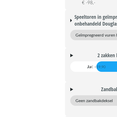
€ -98,-
Speeltoren in geïmp
onbehandeld Douglas
2 zakken 
Ja
€ +19,90
Zandbak