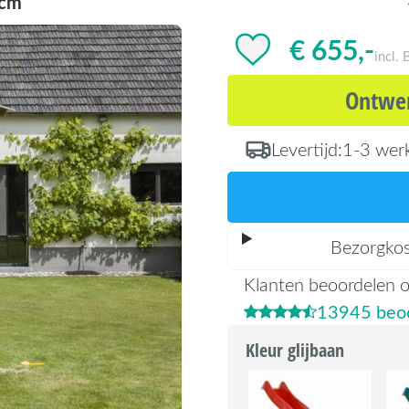
cm
€ 655,-
incl.
Ontwer
Levertijd:
1-3 wer
Bezorgko
Klanten beoordelen 
13945 beoo
Kleur glijbaan