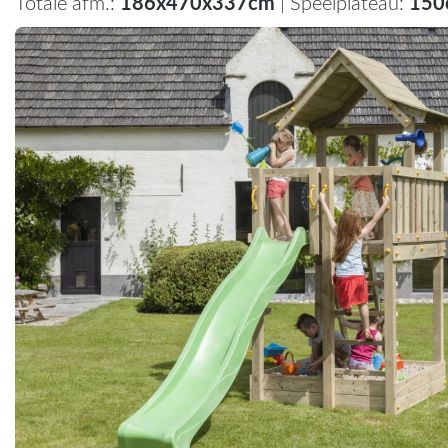
186x470x337cm
150
Totale afm.:
| Speelplateau: