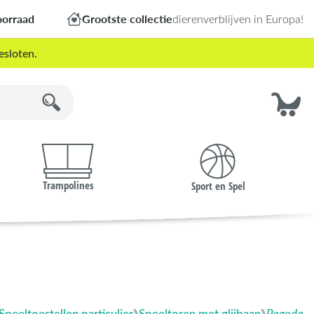
oorraad
Grootste collectie
dierenverblijven in Europa!
esloten.
Trampolines
Sport en Spel
Speeltoestellen particulier
Speeltoren met glijbaan
Pagoda