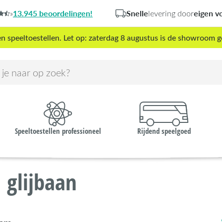
13.945 beoordelingen!
Snelle
eigen v
»
levering door
peeltoestellen. Let op: zaterdag 8 augustus is de showroom g
Speeltoestellen professioneel
Rijdend speelgoed
 glijbaan