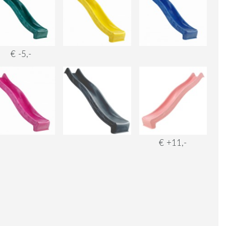
€ -5,-
€ +11,-