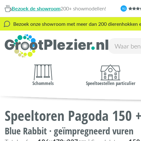
Bezoek de showroom
200+ showmodellen!
9,1
Bezoek onze showroom met meer dan 200 dierenhokken en s
Schommels
Speeltoestellen particulier
Speeltoren Pagoda 150 +
Blue Rabbit · geïmpregneerd vuren