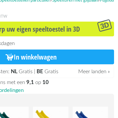
 BTW
p uw eigen speeltoestel in 3D
kdagen
In winkelwagen
NL
BE
sten:
Gratis |
Gratis
Meer landen »
9,1
10
ons met een
op
rdelingen