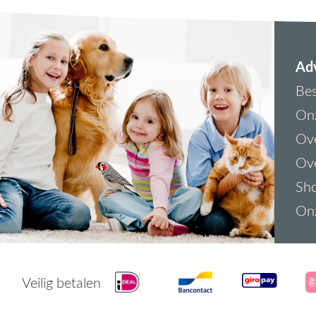
Adv
Bes
On
Ove
Ove
Sh
On
Veilig betalen