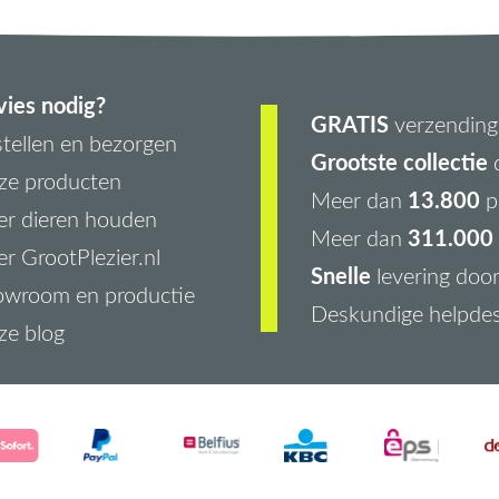
ies nodig?
GRATIS
verzending 
tellen en bezorgen
Grootste collectie
d
ze producten
13.800
Meer dan
p
r dieren houden
311.000 
Meer dan
r GrootPlezier.nl
Snelle
levering doo
owroom en productie
Deskundige helpde
ze blog