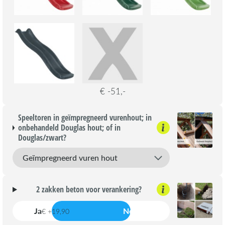
€ -51,-
Speeltoren in geïmpregneerd vurenhout; in
onbehandeld Douglas hout; of in
Douglas/zwart?
2 zakken beton voor verankering?
Ja
Nee
€ +19,90