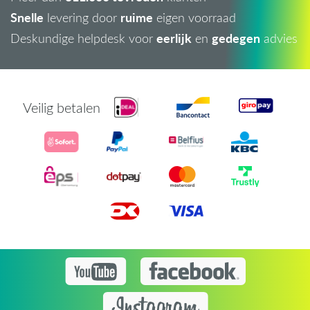
Snelle
ruime
levering door
eigen voorraad
eerlijk
gedegen
Deskundige helpdesk voor
en
advies
Veilig betalen