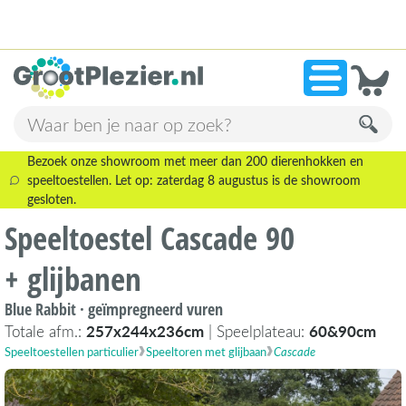
13.945 beoordelingen!
»
9,1
Bezoek onze showroom met meer dan 200 dierenhokken en
speeltoestellen. Let op: zaterdag 8 augustus is de showroom
gesloten.
Speeltoestel Cascade 90
+ glijbanen
Blue Rabbit · geïmpregneerd vuren
Totale afm.:
257x244x236cm
| Speelplateau:
60&90cm
Speeltoestellen particulier
Speeltoren met glijbaan
Cascade