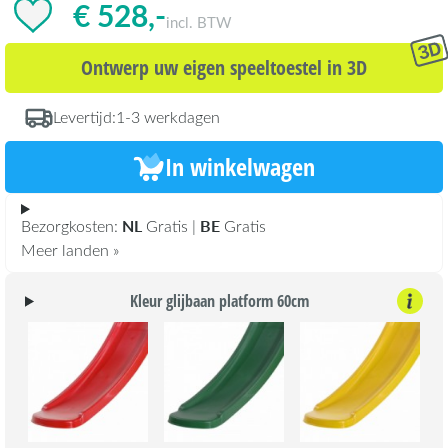
€ 528,-
incl. BTW
Ontwerp uw eigen speeltoestel in 3D
Levertijd:
1-3 werkdagen
In winkelwagen
NL
BE
Bezorgkosten:
Gratis |
Gratis
Meer landen »
Kleur glijbaan platform 60cm