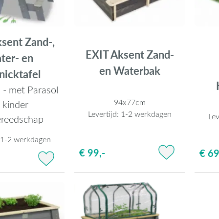
sent Zand-,
EXIT Aksent Zand-
ter- en
en Waterbak
nicktafel
 - met Parasol
94x77cm
 kinder
Levertijd:
1-2 werkdagen
Lev
ereedschap
:
1-2 werkdagen
€ 99,-
€ 69