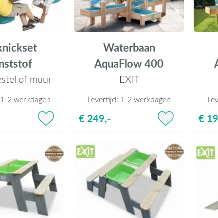
knickset
Waterbaan
nststof
AquaFlow 400
estel of muur
EXIT
:
1-2 werkdagen
Levertijd:
1-2 werkdagen
Lev
€ 249,-
€ 19