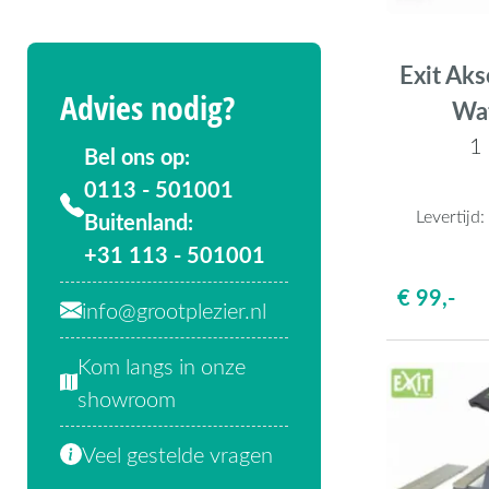
Exit Aks
Advies nodig?
Wat
1
Bel ons op:
0113 - 501001
Levertijd
Buitenland:
+31 113 - 501001
€ 99,-
info@grootplezier.nl
Kom langs in onze
showroom
Veel gestelde vragen