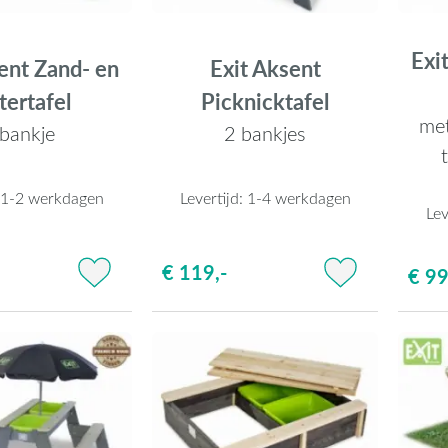
Exi
ent Zand- en
Exit Aksent
ertafel
Picknicktafel
met
 bankje
2 bankjes
:
1-2 werkdagen
Levertijd:
1-4 werkdagen
Lev
€ 119,-
€ 99