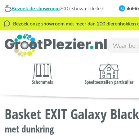
Bezoek de showroom
200+ showmodellen!
9,1
Bezoek onze showroom met meer dan 200 dierenhokken en s
Schommels
Speeltoestellen particulier
Basket EXIT Galaxy Black
met dunkring