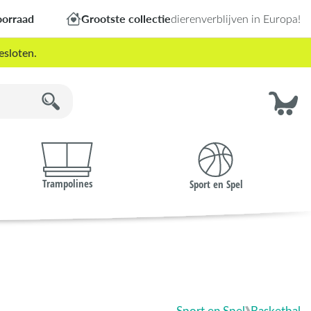
oorraad
Grootste collectie
dierenverblijven in Europa!
esloten.
Trampolines
Sport en Spel
Sport en Spel
Basketbal