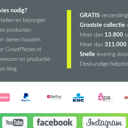
ies nodig?
GRATIS
verzending 
tellen en bezorgen
Grootste collectie
d
ze producten
13.800
Meer dan
p
r dieren houden
311.000 
Meer dan
r GrootPlezier.nl
Snelle
levering doo
owroom en productie
Deskundige helpde
ze blog