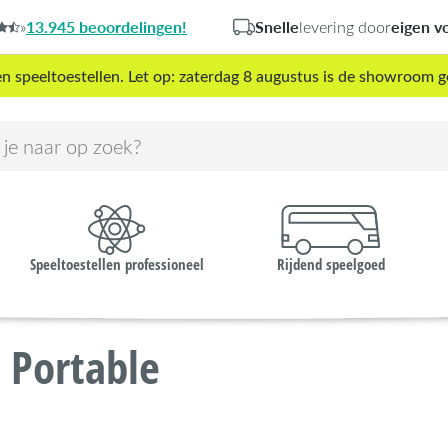
13.945 beoordelingen!
Snelle
eigen v
»
levering door
peeltoestellen. Let op: zaterdag 8 augustus is de showroom g
Speeltoestellen professioneel
Rijdend speelgoed
 Portable