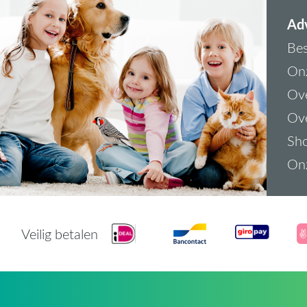
Adv
Bes
On
Ove
Ove
Sh
On
Veilig betalen