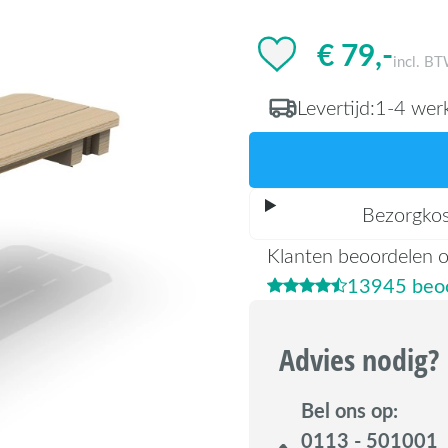
€ 79,-
incl. B
Levertijd:
1-4 wer
Bezorgko
Klanten beoordelen 
13945 beoo
Advies nodig?
Bel ons op:
0113 - 501001