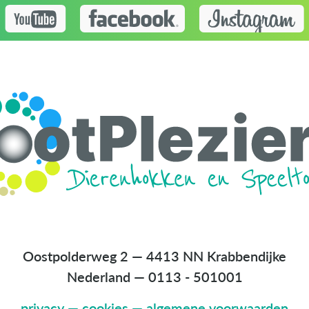
Oostpolderweg 2 — 4413 NN Krabbendijke
Nederland
—
0113 - 501001
privacy
—
cookies
—
algemene voorwaarden