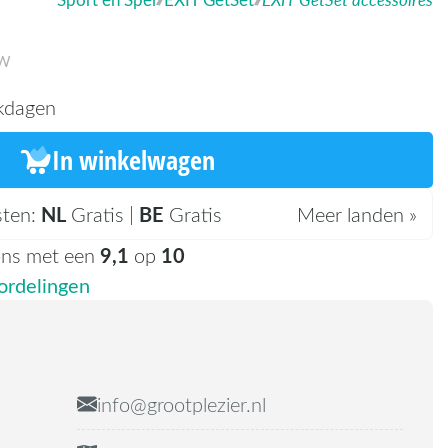
TW
kdagen
In winkelwagen
NL
BE
sten:
Gratis |
Gratis
Meer landen »
9,1
10
ons met een
op
rdelingen
info@grootplezier.nl