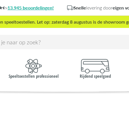
13.945 beoordelingen!
Snelle
eigen v
»
levering door
peeltoestellen. Let op: zaterdag 8 augustus is de showroom g
Speeltoestellen professioneel
Rijdend speelgoed