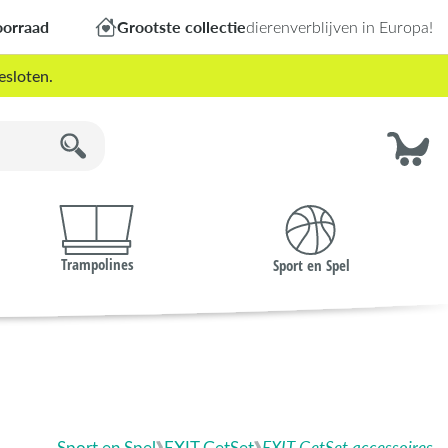
oorraad
Grootste collectie
dierenverblijven in Europa!
esloten.
Trampolines
Sport en Spel
Sport en Spel
EXIT GetSet
EXIT GetSet accessoires