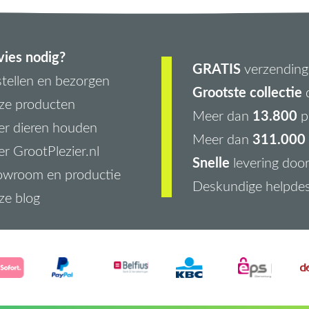
ies nodig?
GRATIS
verzending 
tellen en bezorgen
Grootste collectie
d
ze producten
13.800
Meer dan
p
r dieren houden
311.000 
Meer dan
r GrootPlezier.nl
Snelle
levering doo
owroom en productie
Deskundige helpde
ze blog