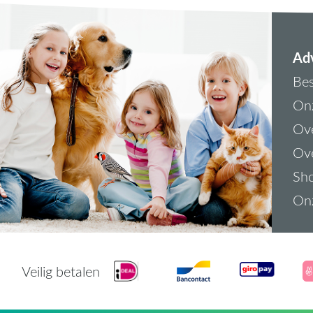
Adv
Bes
On
Ove
Ove
Sh
On
Veilig betalen