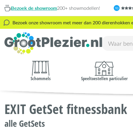
Bezoek de showroom
200+ showmodellen!
9,1
Bezoek onze showroom met meer dan 200 dierenhokken en s
Schommels
Speeltoestellen particulier
EXIT GetSet fitnessbank
alle GetSets