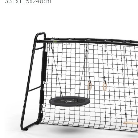
331x115x248cm