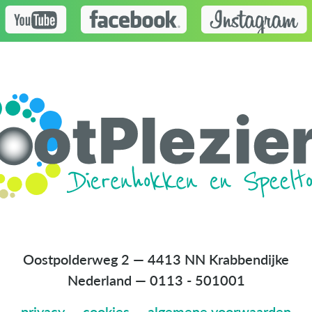
Oostpolderweg 2 — 4413 NN Krabbendijke
Nederland
—
0113 - 501001
privacy
—
cookies
—
algemene voorwaarden