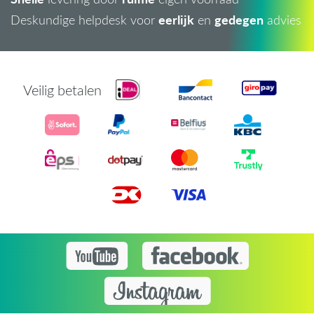
eerlijk
gedegen
Deskundige helpdesk voor
en
advies
Veilig betalen