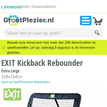
13.945
»
9,1
Bezoek onze showroom met meer dan 200 dierenhokken en
speeltoestellen. Let op: zaterdag 8 augustus is de showroom
gesloten.
EXIT Kickback Rebounder
Extra Large
164x164cm
Sport en Spel
Kickback Rebounders