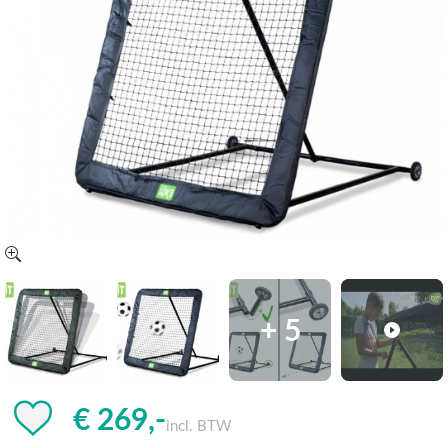
+ 5
€ 269,-
incl. BTW