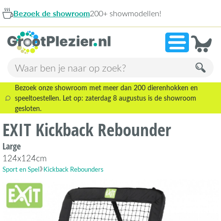
Bezoek de showroom
200+ showmodellen!
Bezoek onze showroom met meer dan 200 dierenhokken en
speeltoestellen. Let op: zaterdag 8 augustus is de showroom
gesloten.
EXIT Kickback Rebounder
Large
124x124cm
Sport en Spel
Kickback Rebounders