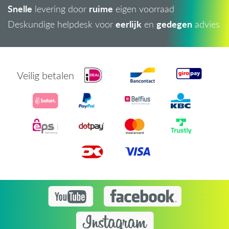
Snelle
ruime
levering door
eigen voorraad
eerlijk
gedegen
Deskundige helpdesk voor
en
advies
Veilig betalen