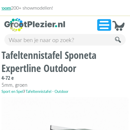
13.945 beoord
»
9,1
Tafeltennistafel Sponeta
Expertline Outdoor
4-72 e
5mm, groen
Sport en Spel
Tafeltennistafel - Outdoor