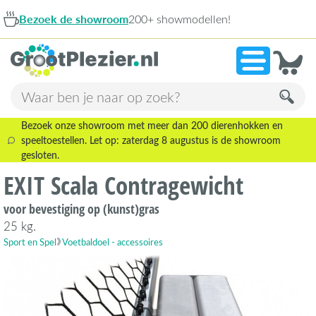
ezoek de showroom
200+ showmodellen!
9
Bezoek onze showroom met meer dan 200 dierenhokken en
speeltoestellen. Let op: zaterdag 8 augustus is de showroom
gesloten.
EXIT Scala Contragewicht
voor bevestiging op (kunst)gras
25 kg.
Sport en Spel
Voetbaldoel - accessoires