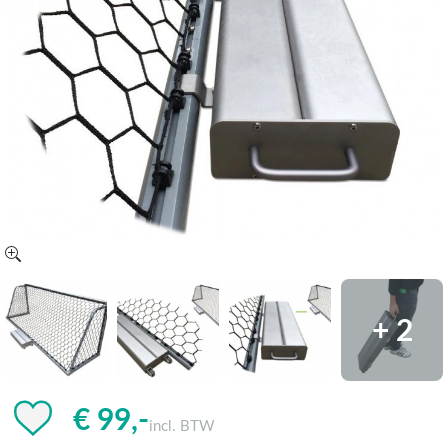
+ 2
€ 99,-
incl. BTW