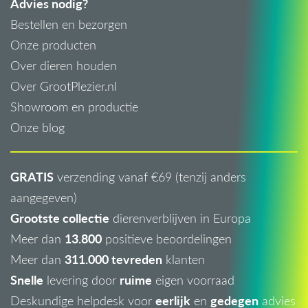
Advies nodig?
Bestellen en bezorgen
Onze producten
Over dieren houden
Over GrootPlezier.nl
Showroom en productie
Onze blog
GRATIS
verzending vanaf €69 (tenzij anders
aangegeven)
Grootste collectie
dierenverblijven in Europa
13.800
Meer dan
positieve beoordelingen
311.000 tevreden
Meer dan
klanten
Snelle
ruime
levering door
eigen voorraad
eerlijk
gedegen
Deskundige helpdesk voor
en
advies