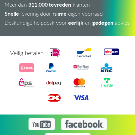
311.000 tevreden
Meer dan
klanten
Snelle
ruime
levering door
eigen voorraad
eerlijk
gedegen
Deskundige helpdesk voor
en
advies
Veilig betalen