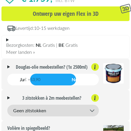
incl. BTW
Ontwerp uw eigen Flex in 3D
Levertijd:
10-15 werkdagen
NL
BE
Bezorgkosten:
Gratis |
Gratis
Meer landen »
Douglas-olie meebestellen? (1x 2500ml)
Ja
Nee
€ +53,90
3 zitstokken à 2m meebestellen?
Volière in spiegelbeeld?