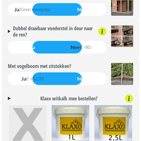
Ja
Nee
(Geen meerprijs)
Dubbel draaibaar voederstel in deur naar
de ren?
Ja
Nee
€ -80,-
Met vogelboom met zitstokken?
Ja
Nee
€ +52,33
Klaxo witkalk mee bestellen?