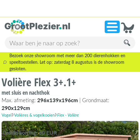
13.946 beoordelingen!
»
9,1
Bezoek onze showroom met meer dan 200 dierenhokken en
speeltoestellen. Let op: zaterdag 8 augustus is de showroom
gesloten.
Volière Flex 3+.1+
met sluis en nachthok
Max. afmeting:
296x139x196cm
| Grondmaat:
290x129cm
Vogel
Volières & vogelkooien
Flex - Volière
Combi korting: 60 EUR