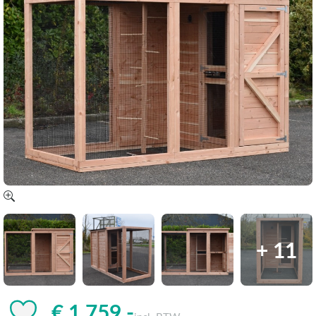
+ 11
€ 1.759,-