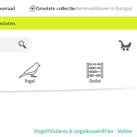
oorraad
Grootste collectie
dierenverblijven in Europa!
esloten.
Vogel
Outlet
Vogel
Volières & vogelkooien
Flex - Volière