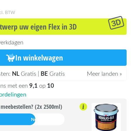
ncl. BTW
twerp uw eigen Flex in 3D
erkdagen
In winkelwagen
NL
BE
sten:
Gratis |
Gratis
Meer landen »
9,1
10
ons met een
op
rdelingen
 meebestellen? (2x 2500ml)
Nee