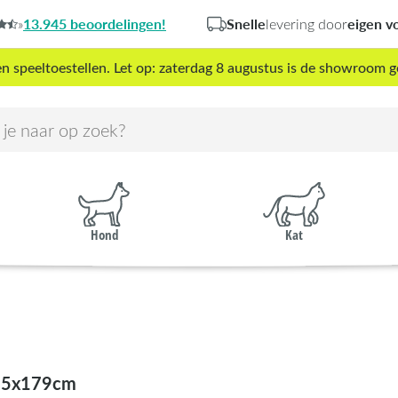
13.945 beoordelingen!
Snelle
eigen v
»
levering door
peeltoestellen. Let op: zaterdag 8 augustus is de showroom g
Hond
Kat
55x179cm