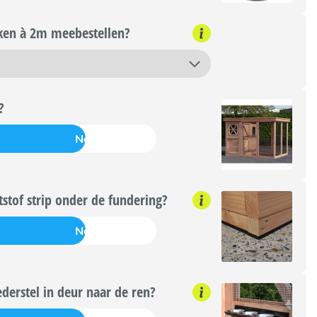
kken à 2m meebestellen?
?
Nee
tstof strip onder de fundering?
Nee
derstel in deur naar de ren?