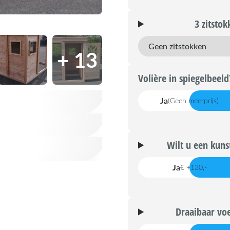
3 zitsto
+ 13
Volière in spiegelbeeld
Ja
(Geen meerprijs)
Wilt u een kuns
Ja
€ +130,-
Draaibaar voe