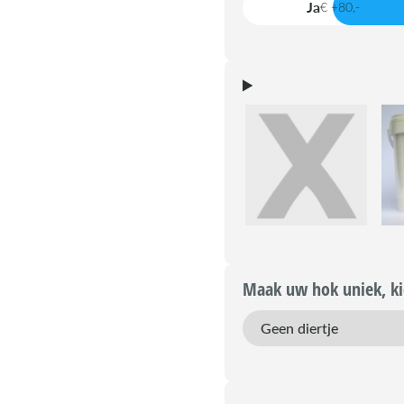
Ja
€ +80,-
Maak uw hok uniek, kie