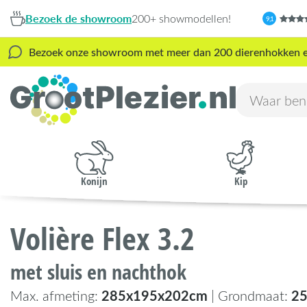
Bezoek de showroom
200+ showmodellen!
9,1
Bezoek onze showroom met meer dan 200 dierenhokken en s
Konijn
Kip
Volière Flex 3.2
met sluis en nachthok
285x195x202cm
2
Max. afmeting:
| Grondmaat: