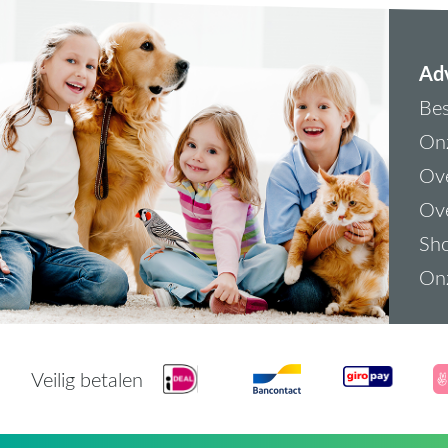
Adv
Bes
On
Ove
Ove
Sh
On
Veilig betalen