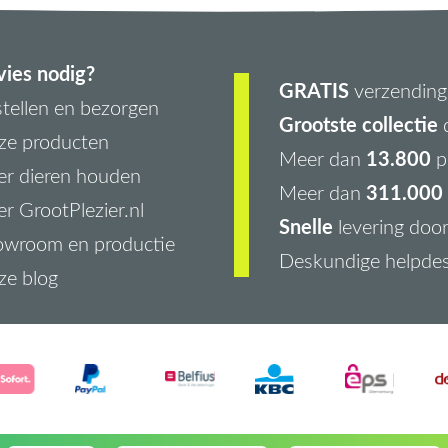
ies nodig?
GRATIS
verzending 
tellen en bezorgen
Grootste collectie
d
ze producten
13.800
Meer dan
p
r dieren houden
311.000 
Meer dan
r GrootPlezier.nl
Snelle
levering doo
owroom en productie
Deskundige helpde
ze blog