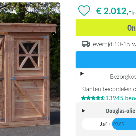
€ 2.012,-
i
On
Levertijd:
10-15 w
Bezorgko
Klanten beoordelen 
13945 beoo
Douglas-olie
Ja
€ +103,85