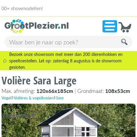
13.945 beoordelingen!
»
9,1
Bezoek onze showroom met meer dan 200 dierenhokken en
speeltoestellen. Let op: zaterdag 8 augustus is de showroom
gesloten.
Volière Sara Large
Max. afmeting:
120x66x185cm
| Grondmaat:
108x53cm
Vogel
Volières & vogelkooien
Sara
Zomeractie 🌞