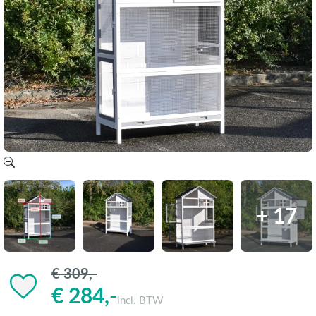
+ 17
€ 309,-
€ 284,-
incl. BTW