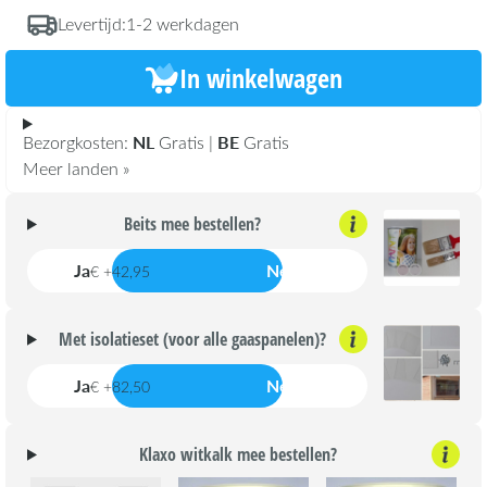
Levertijd:
1-2 werkdagen
In winkelwagen
NL
BE
Bezorgkosten:
Gratis |
Gratis
Meer landen »
Beits mee bestellen?
Ja
Nee
€ +42,95
Met isolatieset (voor alle gaaspanelen)?
Ja
Nee
€ +82,50
Klaxo witkalk mee bestellen?