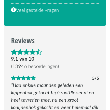
Veel gestelde vragen
Reviews
4.6 van de 5 sterren
9,1 van 10
(13946 beoordelingen)
5/5
Had enkele maanden geleden een
kippenhok gekocht bij GrootPlezier.nl en
heel tevreden mee, nu een groot
konijnenhok gekocht en weer helemaal dik