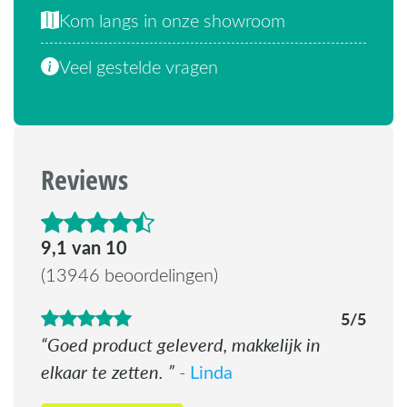
Kom langs in onze showroom
Veel gestelde vragen
Reviews
4.6 van de 5 sterren
9,1 van 10
(13946 beoordelingen)
5/5
Goed product geleverd, makkelijk in
elkaar te zetten.
Linda
-