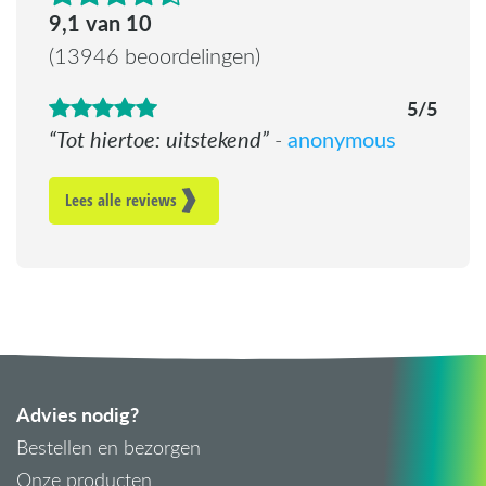
4.6 van de 5 sterren
9,1 van 10
(13946 beoordelingen)
5/5
Tot hiertoe: uitstekend
anonymous
-
Lees alle reviews
Advies nodig?
Bestellen en bezorgen
Onze producten