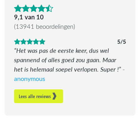
4.6 van de 5 sterren
9,1 van 10
(13941 beoordelingen)
5/5
Het was pas de eerste keer, dus wel
spannend of alles goed zou gaan. Maar
het is helemaal soepel verlopen. Super !
-
anonymous
Lees alle reviews