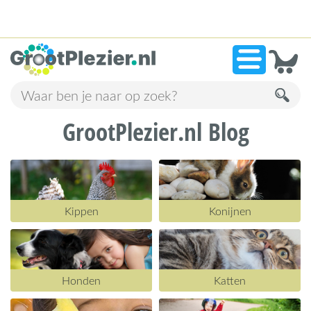
13.941 beoordelingen!
»
9,1
GrootPlezier.nl Blog
Kippen
Konijnen
Honden
Katten