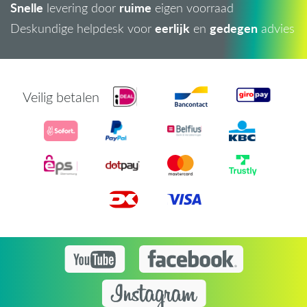
Snelle
ruime
levering door
eigen voorraad
eerlijk
gedegen
Deskundige helpdesk voor
en
advies
Veilig betalen