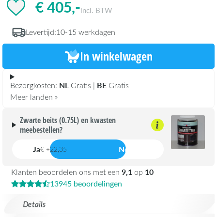
€ 405,-
incl. BTW
Levertijd:
10-15 werkdagen
In winkelwagen
NL
BE
Bezorgkosten:
Gratis |
Gratis
Meer landen »
Zwarte beits (0.75L) en kwasten
meebestellen?
Ja
Nee
€ +22,35
9,1
10
Klanten beoordelen ons met een
op
13945 beoordelingen
Details