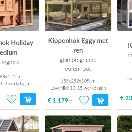
Kippenhok Eggy met
hok Holiday
K
ren
edium
m
geïmpregneerd
 legnest
vurenhout
x88x151cm
Lev
155x292x105cm
:
1-2 werkdagen
Levertijd:
10-15 werkdagen
€ 23
€ 1.179,-