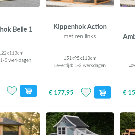
Kippenhok Action
hok Belle 1
Amb
met ren links
122x113cm
151x95x118cm
:
1-5 werkdagen
Lev
Levertijd:
1-2 werkdagen
€ 1
€ 177,95