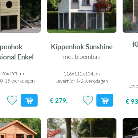
K
Kippenhok Sunshine
ppenhok
ional Enkel
met bloembak
126x191cm
116x112x134cm
0-15 werkdagen
Levertijd:
1-2 werkdagen
Leve
€ 279,-
€ 93