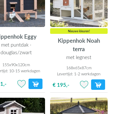
Nieuwe kleuren!
ippenhok Eggy
Kippenhok Noah
met puntdak ·
terra
douglas/zwart
met legnest
155x90x120cm
168x65x87cm
rtijd:
10-15 werkdagen
Levertijd:
1-2 werkdagen
1,-
€ 195,-