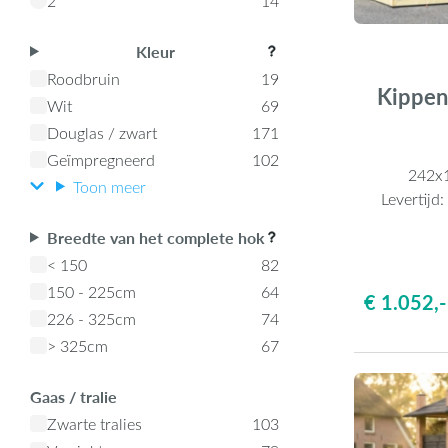
2
14
Kleur
Roodbruin
19
Kippen
Wit
69
Douglas / zwart
171
Geïmpregneerd
102
242x
Toon meer
Levertijd
Breedte van het complete hok
< 150
82
150 - 225cm
64
€ 1.052,-
226 - 325cm
74
> 325cm
67
Gaas / tralie
Zwarte tralies
103