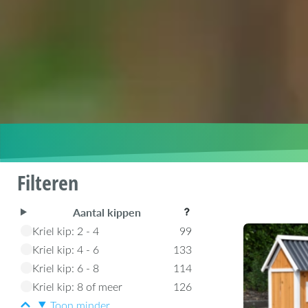
Filteren
Aantal kippen
Kriel kip: 2 - 4
99
Kriel kip: 4 - 6
133
Kriel kip: 6 - 8
114
Kriel kip: 8 of meer
126
Toon minder