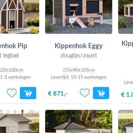
Kip
enhok Pip
Kippenhok Eggy
t legbak
douglas/zwart
120x180cm
155x90x105cm
:
1-2 werkdagen
Levertijd:
10-15 werkdagen
Leve
€ 871,-
€ 1.