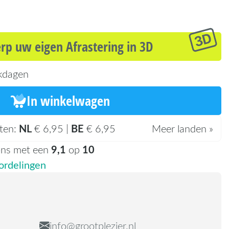
p uw eigen Afrastering in 3D
kdagen
In winkelwagen
NL
BE
ten:
€ 6,95 |
€ 6,95
Meer landen »
9,1
10
ons met een
op
rdelingen
info@grootplezier.nl