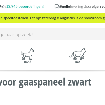
13.945 beoordelingen!
Snelle
eigen v
»
levering door
peeltoestellen. Let op: zaterdag 8 augustus is de showroom g
Hond
Kat
oor gaaspaneel zwart