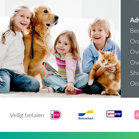
Adv
Bes
On
Ove
Ove
Sh
On
Veilig betalen