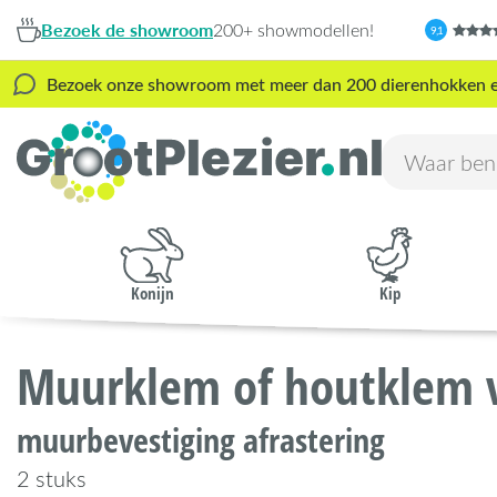
Bezoek de showroom
200+ showmodellen!
9,1
Bezoek onze showroom met meer dan 200 dierenhokken en s
Konijn
Kip
Muurklem of houtklem v
muurbevestiging afrastering
2 stuks