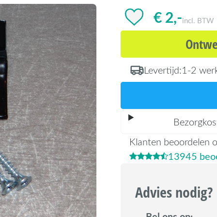
€ 2,-
incl. BTW
Ontwer
Levertijd:
1-2 wer
Bezorgkos
Klanten beoordelen 
13945 beoo
Advies nodig?
Bel ons op: