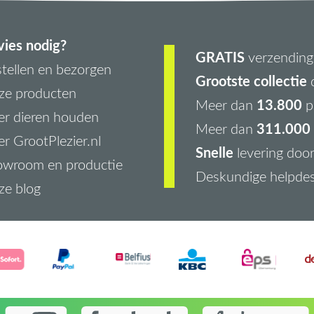
ies nodig?
GRATIS
verzending 
tellen en bezorgen
Grootste collectie
d
ze producten
13.800
Meer dan
p
r dieren houden
311.000 
Meer dan
r GrootPlezier.nl
Snelle
levering doo
owroom en productie
Deskundige helpde
ze blog