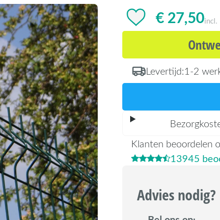
€ 27,50
incl
Ontwer
Levertijd:
1-2 wer
Bezorgkost
Klanten beoordelen 
13945 beoo
Advies nodig?
Bel ons op: