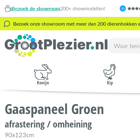
Bezoek de showroom
200+ showmodellen!
9,1
Bezoek onze showroom met meer dan 200 dierenhokken en s
Konijn
Kip
Gaaspaneel Groen
afrastering / omheining
90x123cm