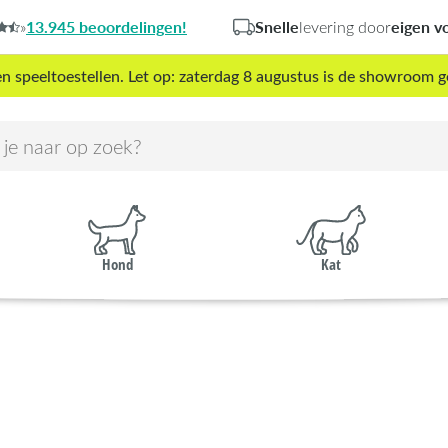
13.945 beoordelingen!
Snelle
eigen v
»
levering door
peeltoestellen. Let op: zaterdag 8 augustus is de showroom g
Hond
Kat