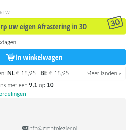
. BTW
p uw eigen Afrastering in 3D
kdagen
In winkelwagen
NL
BE
en:
€ 18,95 |
€ 18,95
Meer landen »
9,1
10
ons met een
op
rdelingen
info@grootplezier.nl