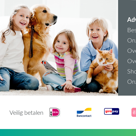
Adv
Bes
On
Ove
Ove
Sh
On
Veilig betalen