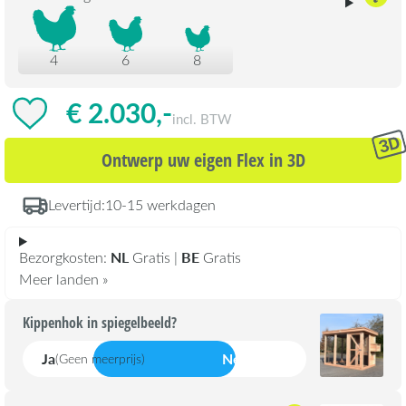
4
6
8
€ 2.030,-
incl. BTW
Ontwerp uw eigen Flex in 3D
Levertijd:
10-15 werkdagen
NL
BE
Bezorgkosten:
Gratis |
Gratis
Meer landen »
Kippenhok in spiegelbeeld?
Ja
Nee
(Geen meerprijs)