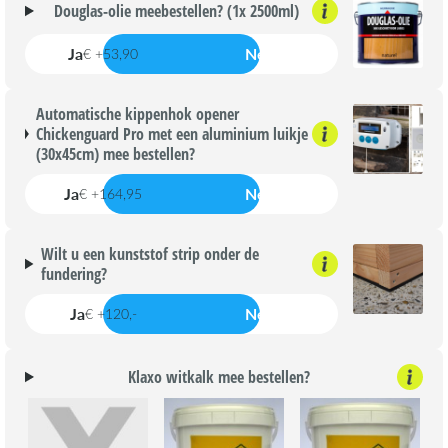
Douglas-olie meebestellen? (1x 2500ml)
Ja
Nee
€ +53,90
Automatische kippenhok opener
Chickenguard Pro met een aluminium luikje
(30x45cm) mee bestellen?
Ja
Nee
€ +164,95
Wilt u een kunststof strip onder de
fundering?
Ja
Nee
€ +120,-
Klaxo witkalk mee bestellen?