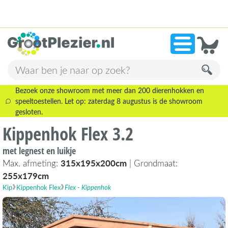
13.946 beoordelingen!
»
9,1
Bezoek onze showroom met meer dan 200 dierenhokken en
speeltoestellen. Let op: zaterdag 8 augustus is de showroom
gesloten.
Kippenhok Flex 3.2
met legnest en luikje
Max. afmeting:
315x195x200cm
| Grondmaat:
255x179cm
Kip
Kippenhok Flex
Flex - Kippenhok